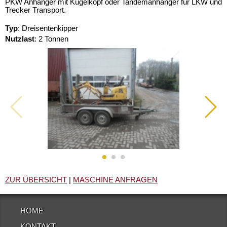
PKW Anhänger mit Kugelkopf oder Tandemanhänger für LKW und
Trecker Transport.
Typ
:
Dreisentenkipper
Nutzlast
:
2 Tonnen
ZUR ÜBERSICHT
|
MASCHINE ANFRAGEN
HOME
KONTAKT