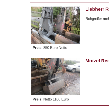
Liebherr R
Rohgreifer me
Preis
:
850 Euro Netto
Motzel Re
Preis
:
Netto 1100 Euro