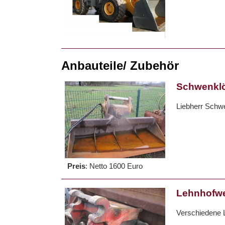
Anbauteile/ Zubehör
Schwenklö
Liebherr Schw
Preis
:
Netto 1600 Euro
Lehnhofwe
Verschiedene 